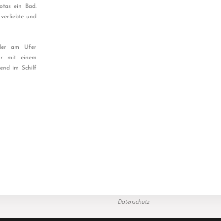
otas ein Bad.
 verliebte und
 der am Ufer
ur mit einem
end im Schilf
Datenschutz