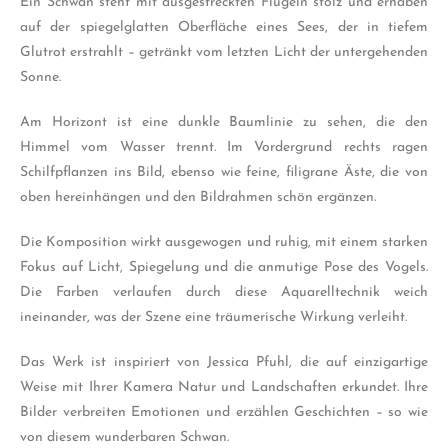
Ein Schwan steht mit ausgestreckten Flügeln stolz und erhaben
auf der spiegelglatten Oberfläche eines Sees, der in tiefem
Glutrot erstrahlt – getränkt vom letzten Licht der untergehenden
Sonne.
Am Horizont ist eine dunkle Baumlinie zu sehen, die den
Himmel vom Wasser trennt. Im Vordergrund rechts ragen
Schilfpflanzen ins Bild, ebenso wie feine, filigrane Äste, die von
oben hereinhängen und den Bildrahmen schön ergänzen.
Die Komposition wirkt ausgewogen und ruhig, mit einem starken
Fokus auf Licht, Spiegelung und die anmutige Pose des Vogels.
Die Farben verlaufen durch diese Aquarelltechnik weich
ineinander, was der Szene eine träumerische Wirkung verleiht.
Das Werk ist inspiriert von Jessica Pfuhl, die auf einzigartige
Weise mit Ihrer Kamera Natur und Landschaften erkundet. Ihre
Bilder verbreiten Emotionen und erzählen Geschichten – so wie
von diesem wunderbaren Schwan.